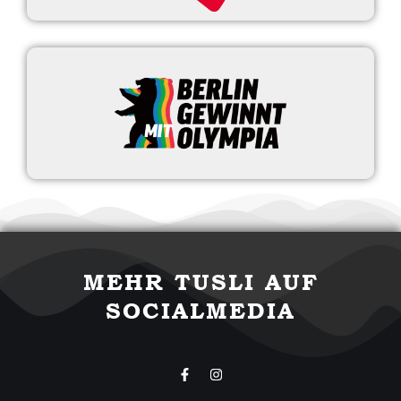
MEHR TUSLI AUF
SOCIALMEDIA
F
I
a
n
c
s