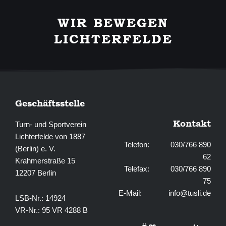
e
t
b
a
WIR BEWEGEN
o
g
o
r
LICHTERFELDE
k
a
-
m
f
Geschäftsstelle
Kontakt
Turn- und Sportverein
Lichterfelde von 1887
Telefon: 030/766 890
(Berlin) e. V.
62
Krahmerstraße 15
Telefax: 030/766 890
12207 Berlin
75
E-Mail:
info@tusli.de
LSB-Nr.: 14924
VR-Nr.: 95 VR 4288 B