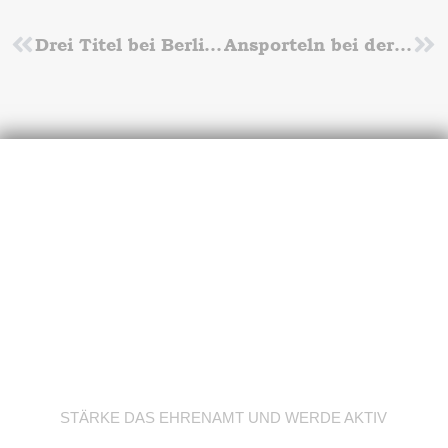
Zurück
Drei Titel bei Berlin-Brandenburgischen Langstreckenmeisterschaften im Olympiapark
Ansporteln bei der LG Nord Berlin
Nä
Werde Trainer/in
STÄRKE DAS EHRENAMT UND WERDE AKTIV