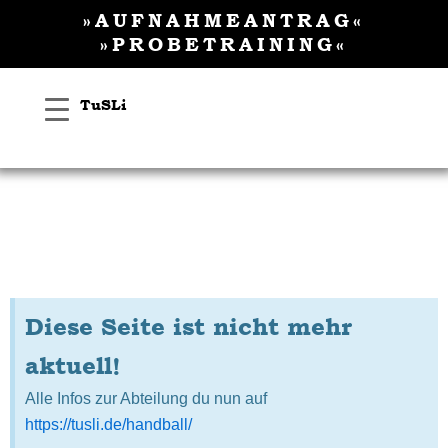
Inhalt
Zum
»AUFNAHMEANTRAG«
springen
Inhalt
»PROBETRAINING«
springen
TuSLi
Diese Seite ist nicht mehr
aktuell!
Alle Infos zur Abteilung du nun auf
https://tusli.de/handball/