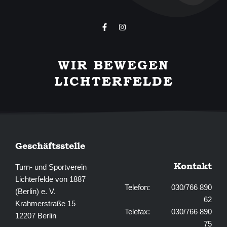
F
I
a
n
c
s
e
t
b
a
WIR BEWEGEN
o
g
o
r
LICHTERFELDE
k
a
-
m
f
Geschäftsstelle
Kontakt
Turn- und Sportverein
Lichterfelde von 1887
Telefon: 030/766 890
(Berlin) e. V.
62
Krahmerstraße 15
Telefax: 030/766 890
12207 Berlin
75