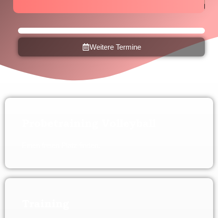
Bravo, Theresa!
Weitere Termine
Unsere Trainerin Theresa ist nun stolze Inhaberin einer
Trainerinnen-Lizenz. Gratulation!
Probetraining Volleyball
Einen freien Platz finden.
Training