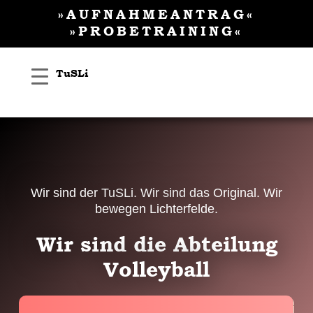
Inhalt
Zum
»AUFNAHMEANTRAG«
springen
Inhalt
»PROBETRAINING«
springen
TuSLi
Wir sind der TuSLi. Wir sind das Original. Wir
bewegen Lichterfelde.
Wir sind die Abteilung
Volleyball