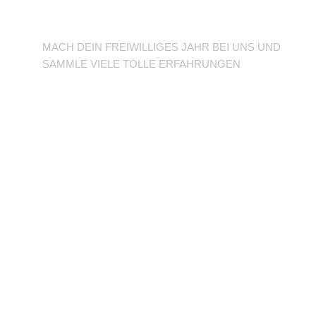
BFD/FSJ im TuSLi
MACH DEIN FREIWILLIGES JAHR BEI UNS UND
SAMMLE VIELE TOLLE ERFAHRUNGEN
Unterstütze den