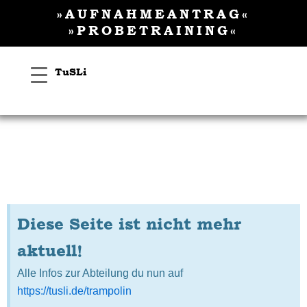
Inhalt
Zum
»AUFNAHMEANTRAG«
springen
Inhalt
»PROBETRAINING«
springen
TuSLi
Diese Seite ist nicht mehr
aktuell!
Alle Infos zur Abteilung du nun auf
https://tusli.de/trampolin