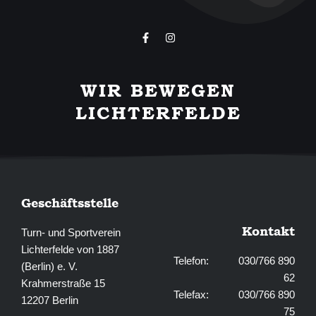
F
I
a
n
c
s
e
t
b
a
WIR BEWEGEN
o
g
o
r
LICHTERFELDE
k
a
-
m
f
Geschäftsstelle
Kontakt
Turn- und Sportverein
Lichterfelde von 1887
Telefon: 030/766 890
(Berlin) e. V.
62
Krahmerstraße 15
Telefax: 030/766 890
12207 Berlin
75