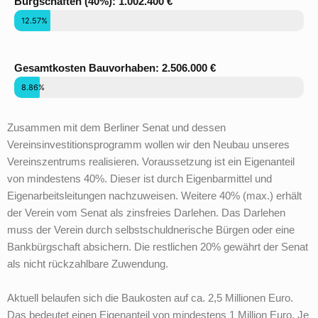
Bürgschaften (40%): 1.002.400 €
Bereits erreicht:
12.57%
Gesamtkosten Bauvorhaben: 2.506.000 €
Bereits ausgegeben:
8.86%
Zusammen mit dem Berliner Senat und dessen
Vereinsinvestitionsprogramm wollen wir den Neubau unseres
Vereinszentrums realisieren. Voraussetzung ist ein Eigenanteil
von mindestens 40%. Dieser ist durch Eigenbarmittel und
Eigenarbeitsleitungen nachzuweisen. Weitere 40% (max.) erhält
der Verein vom Senat als zinsfreies Darlehen. Das Darlehen
muss der Verein durch selbstschuldnerische Bürgen oder eine
Bankbürgschaft absichern. Die restlichen 20% gewährt der Senat
als nicht rückzahlbare Zuwendung.
Aktuell belaufen sich die Baukosten auf ca. 2,5 Millionen Euro.
Das bedeutet einen Eigenanteil von mindestens 1 Million Euro. Je