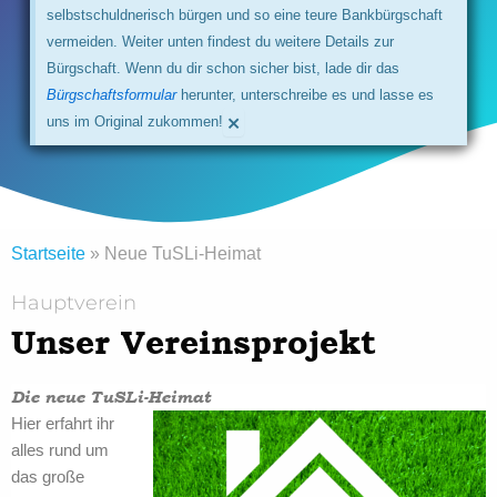
selbstschuldnerisch bürgen und so eine teure Bankbürgschaft
vermeiden. Weiter unten findest du weitere Details zur
Bürgschaft. Wenn du dir schon sicher bist, lade dir das
Bürgschaftsformular
herunter, unterschreibe es und lasse es
×
uns im Original zukommen!
Startseite
»
Neue TuSLi-Heimat
Hauptverein
Unser Vereinsprojekt
Die neue TuSLi-Heimat
Hier erfahrt ihr
alles rund um
das große