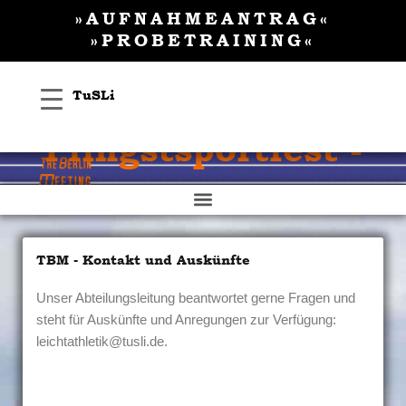
Inhalt
Zum
»AUFNAHMEANTRAG«
springen
Inhalt
»PROBETRAINING«
springen
TuSLi
Pfingstsportfest -
TBM
TBM - Kontakt und Auskünfte
Unser Abteilungsleitung beantwortet gerne Fragen und
steht für Auskünfte und Anregungen zur Verfügung:
leichtathletik@tusli.de
.