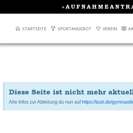
Inhalt
Zum
»AUFNAHMEANTR
springen
Inhalt
springen
STARTSEITE
SPORTANGEBOT
VEREIN
A
Diese Seite ist nicht mehr aktuel
Alle Infos zur Abteilung du nun auf
https://tusli.de/gymnasti