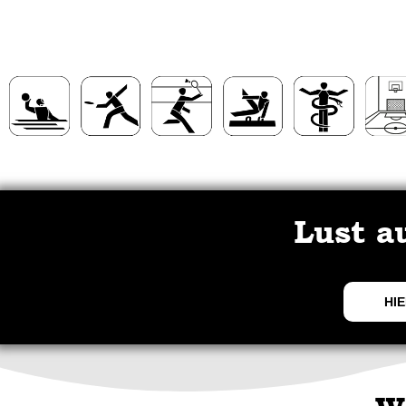
Lust a
HIE