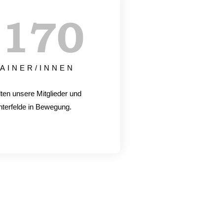
+
170
AINER/INNEN
lten unsere Mitglieder und
hterfelde in Bewegung.