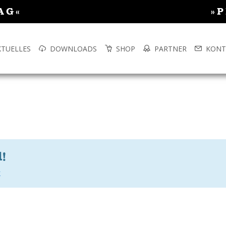
AG«
»
KTUELLES
DOWNLOADS
SHOP
PARTNER
KONT
l!
k