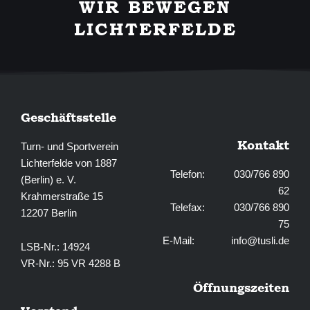
WIR BEWEGEN
o
g
o
r
LICHTERFELDE
k
a
-
m
f
Geschäftsstelle
Kontakt
Turn- und Sportverein
Lichterfelde von 1887
Telefon: 030/766 890
(Berlin) e. V.
62
Krahmerstraße 15
Telefax: 030/766 890
12207 Berlin
75
E-Mail:
info@tusli.de
LSB-Nr.: 14924
VR-Nr.: 95 VR 4288 B
Öffnungszeiten