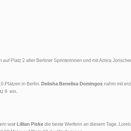
auf Platz 2 aller Berliner Sprinterinnen und mit Amira Jonsche
0 Plätzen in Berlin.
Delisha Benelisa Domingos
nahm mit erzi
tz 9 ein.
tern wa
r Lillian Piske
die beste Werferin an diesem Tage. Lore