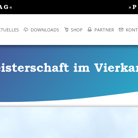
AG«
»
KTUELLES
DOWNLOADS
SHOP
PARTNER
KONT
isterschaft im Vierk