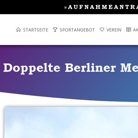
Inhalt
Zum
»AUFNAHMEANTR
springen
Inhalt
springen
STARTSEITE
SPORTANGEBOT
VEREIN
A
Doppelte Berliner Me