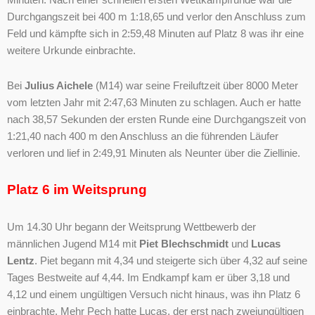
Minuten. Nach einer schnellen ersten Wettkampfrunde war die
Durchgangszeit bei 400 m 1:18,65 und verlor den Anschluss zum
Feld und kämpfte sich in 2:59,48 Minuten auf Platz 8 was ihr eine
weitere Urkunde einbrachte.
Bei
Julius Aichele
(M14) war seine Freiluftzeit über 8000 Meter
vom letzten Jahr mit 2:47,63 Minuten zu schlagen. Auch er hatte
nach 38,57 Sekunden der ersten Runde eine Durchgangszeit von
1:21,40 nach 400 m den Anschluss an die führenden Läufer
verloren und lief in 2:49,91 Minuten als Neunter über die Ziellinie.
Platz 6 im Weitsprung
Um 14.30 Uhr begann der Weitsprung Wettbewerb der
männlichen Jugend M14 mit
Piet Blechschmidt
und
Lucas
Lentz
. Piet begann mit 4,34 und steigerte sich über 4,32 auf seine
Tages Bestweite auf 4,44. Im Endkampf kam er über 3,18 und
4,12 und einem ungültigen Versuch nicht hinaus, was ihn Platz 6
einbrachte. Mehr Pech hatte Lucas, der erst nach zweiungültigen