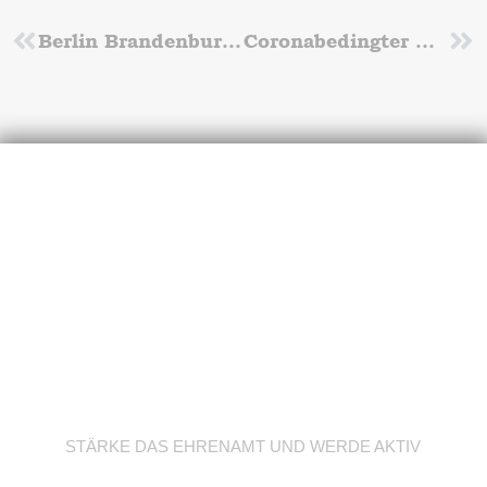
Zurück
Berlin Brandenburgische Winterwurf-Meisterschaften
Coronabedingter Meistertitel
Nä
Werde Trainer/in
STÄRKE DAS EHRENAMT UND WERDE AKTIV