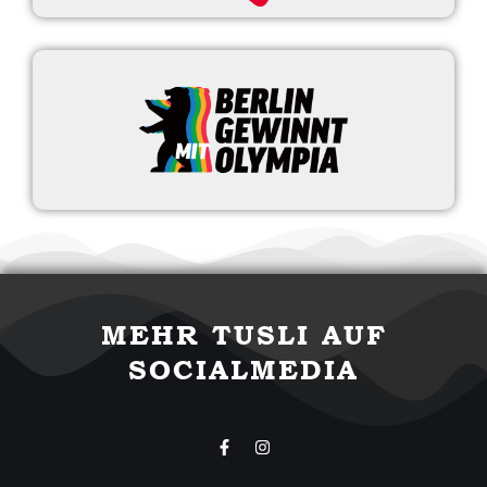
MEHR TUSLI AUF
SOCIALMEDIA
F
I
a
n
c
s