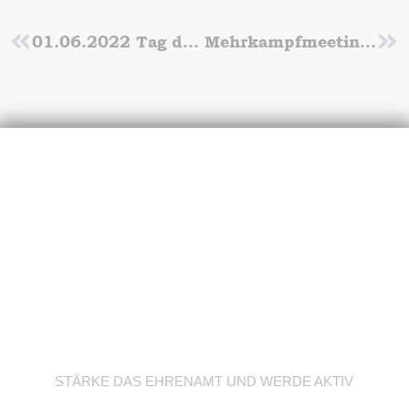
Zurück
01.06.2022 Tag des Laufens aus dem Stadion Lichterfelde
Mehrkampfmeeting des SV Preußen
Nä
Werde Trainer/in
STÄRKE DAS EHRENAMT UND WERDE AKTIV