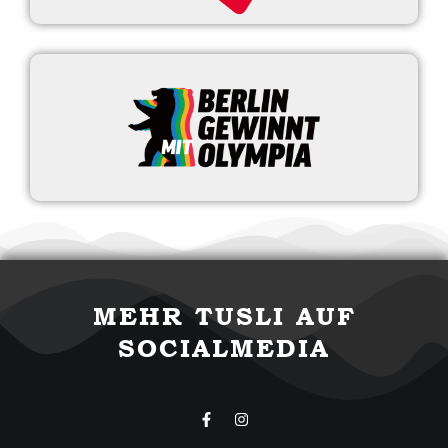
MEHR TUSLI AUF
SOCIALMEDIA
F
I
a
n
c
s