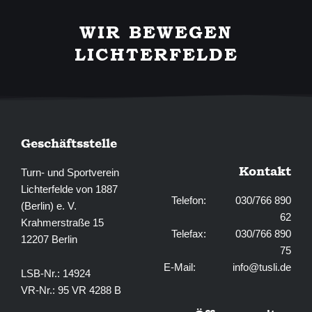
e
t
b
a
WIR BEWEGEN
o
g
o
r
LICHTERFELDE
k
a
-
m
f
Geschäftsstelle
Kontakt
Turn- und Sportverein
Lichterfelde von 1887
Telefon: 030/766 890
(Berlin) e. V.
62
Krahmerstraße 15
Telefax: 030/766 890
12207 Berlin
75
E-Mail:
info@tusli.de
LSB-Nr.: 14924
VR-Nr.: 95 VR 4288 B