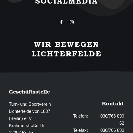
SOCIALMEDIA
F
I
a
n
c
s
e
t
b
a
WIR BEWEGEN
o
g
o
r
LICHTERFELDE
k
a
-
m
f
Geschäftsstelle
Kontakt
Turn- und Sportverein
Lichterfelde von 1887
Telefon: 030/766 890
(Berlin) e. V.
62
Krahmerstraße 15
Telefax: 030/766 890
12207 Berlin