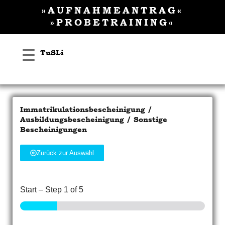
Inhalt
Zum
»AUFNAHMEANTRAG«
springen
Inhalt
»PROBETRAINING«
springen
TuSLi
Immatrikulationsbescheinigung /
Ausbildungsbescheinigung / Sonstige
Bescheinigungen
Zurück zur Auswahl
Start
–
Step
1
of 5