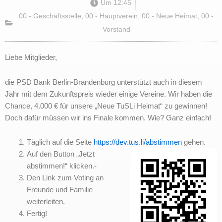
Um
12:45
00 - Geschäftsstelle
,
00 - Hauptverein
,
00 - Neue Heimat
,
00 -
Vorstand
Liebe Mitglieder,
die PSD Bank Berlin-Brandenburg unterstützt auch in diesem
Jahr mit dem Zukunftspreis wieder einige Vereine. Wir haben die
Chance, 4.000 € für unsere „Neue TuSLi Heimat“ zu gewinnen!
Doch dafür müssen wir ins Finale kommen. Wie? Ganz einfach!
Täglich auf die Seite
https://dev.tus.li/abstimmen
gehen.
Auf den Button „Jetzt
abstimmen!“ klicken.-
Den Link zum Voting an
Freunde und Familie
weiterleiten.
Fertig!