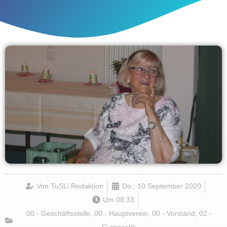
Von
TuSLi Redaktion
Do., 10 September 2020
Um
08:33
00 - Geschäftsstelle
,
00 - Hauptverein
,
00 - Vorstand
,
02 -
Gymnastik