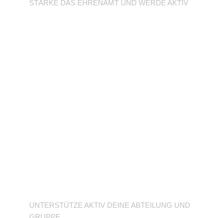
STÄRKE DAS EHRENAMT UND WERDE AKTIV
Unterstütze deine
Abteilung
UNTERSTÜTZE AKTIV DEINE ABTEILUNG UND
GRUPPE