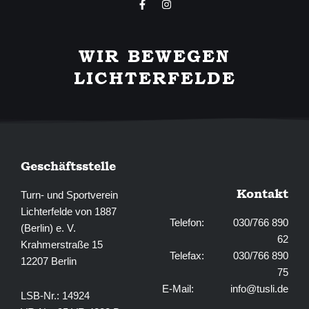
F
I
a
n
c
s
e
t
b
a
WIR BEWEGEN
o
g
o
r
LICHTERFELDE
k
a
-
m
f
Geschäftsstelle
Kontakt
Turn- und Sportverein
Lichterfelde von 1887
Telefon: 030/766 890
(Berlin) e. V.
62
Krahmerstraße 15
Telefax: 030/766 890
12207 Berlin
75
E-Mail:
info@tusli.de
LSB-Nr.: 14924