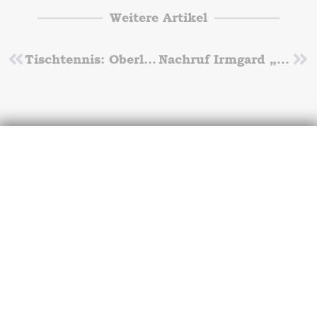
Weitere Artikel
Zurück
Tischtennis: Oberliga-Premiere am Sonntag
Nachruf Irmgard „Irmchen“ Demmig
Nä
Werde Trainer/in