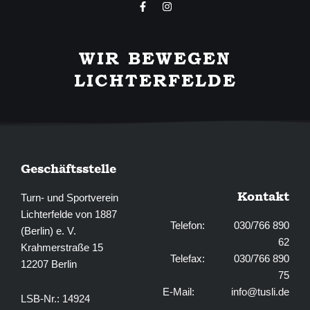
F
I
a
n
c
s
e
t
b
a
WIR BEWEGEN
o
g
o
r
LICHTERFELDE
k
a
-
m
f
Geschäftsstelle
Kontakt
Turn- und Sportverein
Lichterfelde von 1887
Telefon: 030/766 890
(Berlin) e. V.
62
Krahmerstraße 15
Telefax: 030/766 890
12207 Berlin
75
E-Mail:
info@tusli.de
LSB-Nr.: 14924