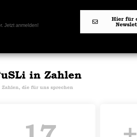
Hier für 
Newsle
r. Jetzt anmelden!
uSLi in Zahlen
Zahlen, die für uns sprechen
17