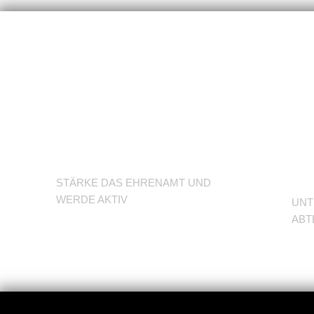
U
Werde
d
Trainer/in
A
STÄRKE DAS EHRENAMT UND
WERDE AKTIV
UNT
ABT