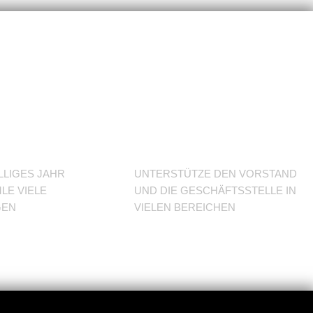
J im
Unterstütze
den Verein
LLIGES JAHR
UNTERSTÜTZE DEN VORSTAND
LE VIELE
UND DIE GESCHÄFTSSTELLE IN
GEN
VIELEN BEREICHEN