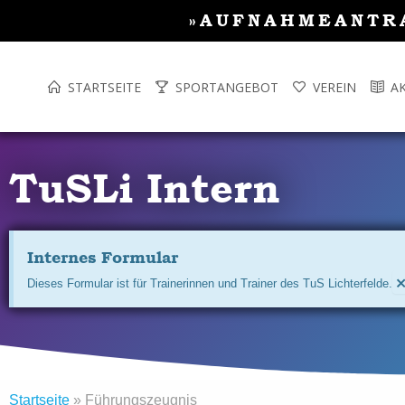
Inhalt
Zum
»AUFNAHMEANTR
springen
Inhalt
springen
STARTSEITE
SPORTANGEBOT
VEREIN
A
TuSLi Intern
Internes Formular
Dieses Formular ist für Trainerinnen und Trainer des TuS Lichterfelde.
Startseite
»
Führungszeugnis