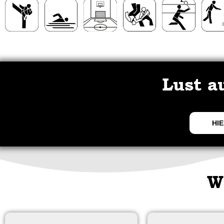
Lust a
HIE
W