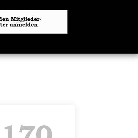
den Mitglieder-
tter anmelden
+
170