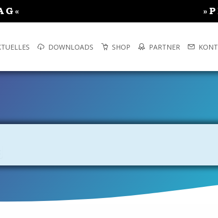
AG«
»
KTUELLES
DOWNLOADS
SHOP
PARTNER
KONT
×