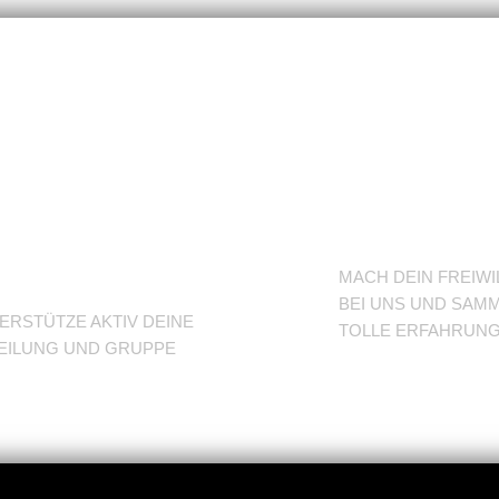
nterstütze
BFD/FS
eine
TuSLi
bteilung
MACH DEIN FREIWI
BEI UNS UND SAMM
ERSTÜTZE AKTIV DEINE
TOLLE ERFAHRUN
EILUNG UND GRUPPE