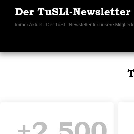
Der TuSLi-Newsletter
Immer Aktuell. Der TuSLi Newsletter für unsere Mitgliede
T
+
2.500