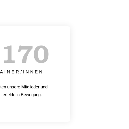
+
170
AINER/INNEN
lten unsere Mitglieder und
hterfelde in Bewegung.