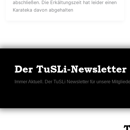
abschließen. Die Erkältungszeit hat leider einen
Karateka davon abgehalten
Der TuSLi-Newsletter
Immer Aktuell. Der TuSLi Newsletter für unsere Mitgliede
T