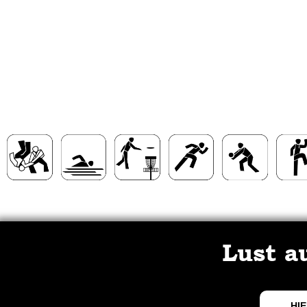
Lust a
HIE