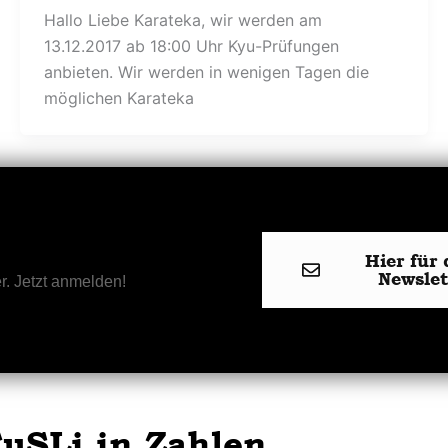
Hallo Liebe Karateka, wir werden am
13.12.2017 ab 18:00 Uhr Kyu-Prüfungen
anbieten. Wir werden in wenigen Tagen die
möglichen Karateka
Hier für 
Newsle
r. Jetzt anmelden!
uSLi in Zahlen