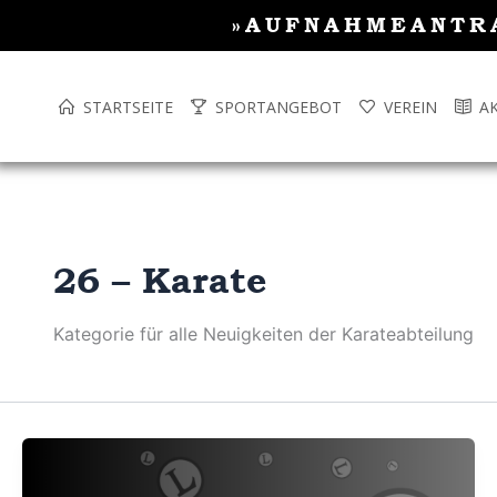
Inhalt
Zum
»AUFNAHMEANTR
springen
Inhalt
springen
STARTSEITE
SPORTANGEBOT
VEREIN
A
26 – Karate
Kategorie für alle Neuigkeiten der Karateabteilung