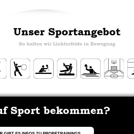
Unser Sportangebot
So halten wir Lichterfelde in Bewegung
uf Sport bekommen?
R GIBT ES INFOS ZU PROBETRAININGS