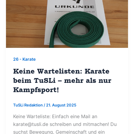
26 - Karate
Keine Wartelisten: Karate
beim TuSLi – mehr als nur
Kampfsport!
TuSLi Redaktion
/
21. August 2025
Keine Warteliste: Einfach eine Mail an
karate@tusli.de
schreiben und mitmachen! Du
suchst Bewegung, Gemeinschaft und ein