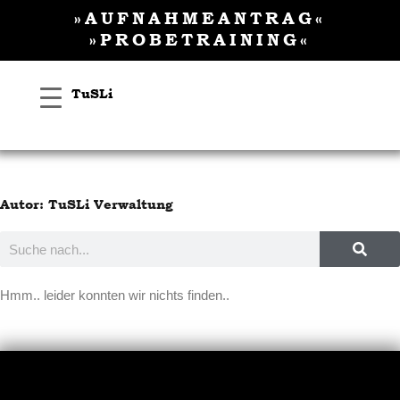
Inhalt
Zum
»AUFNAHMEANTRAG«
springen
Inhalt
»PROBETRAINING«
springen
TuSLi
Autor:
TuSLi Verwaltung
Suche
Hmm.. leider konnten wir nichts finden..