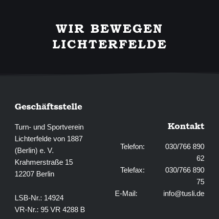
c
s
e
t
b
a
WIR BEWEGEN
o
g
o
r
LICHTERFELDE
k
a
-
m
f
Geschäftsstelle
Kontakt
Turn- und Sportverein
Lichterfelde von 1887
Telefon: 030/766 890
(Berlin) e. V.
62
Krahmerstraße 15
Telefax: 030/766 890
12207 Berlin
75
E-Mail:
info@tusli.de
LSB-Nr.: 14924
VR-Nr.: 95 VR 4288 B