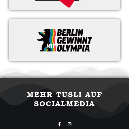
MEHR TUSLI AUF
SOCIALMEDIA
F
I
a
n