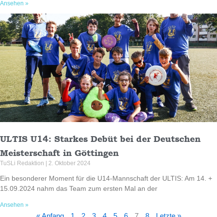
Ansehen »
ULTIS U14: Starkes Debüt bei der Deutschen
Meisterschaft in Göttingen
TuSLi Redaktion
2. Oktober 2024
Ein besonderer Moment für die U14-Mannschaft der ULTIS: Am 14. +
15.09.2024 nahm das Team zum ersten Mal an der
Ansehen »
« Anfang
1
2
3
4
5
6
7
8
Letzte »