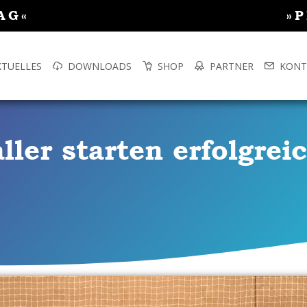
AG«
»
KTUELLES
DOWNLOADS
SHOP
PARTNER
KONT
ler starten erfolgreic