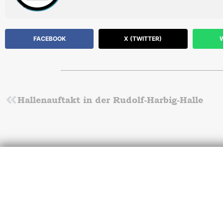
FACEBOOK
X (TWITTER)
Zurück
Hallenauftakt in der Rudolf-Harbig-Halle
U
Werde