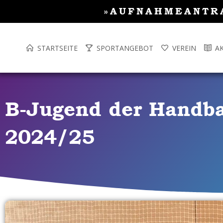
Inhalt
Zum
»AUFNAHMEANTR
springen
Inhalt
springen
STARTSEITE
SPORTANGEBOT
VEREIN
A
B-Jugend der Handbal
2024/25