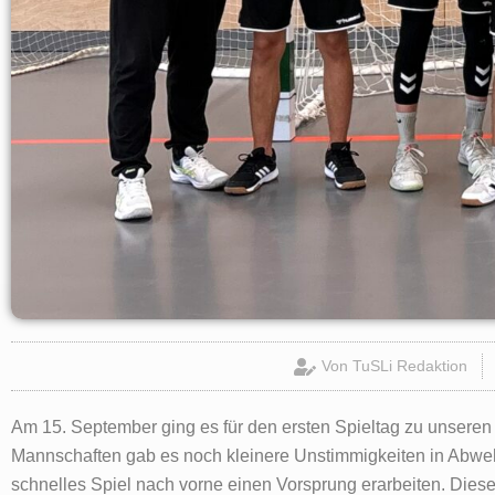
Von
TuSLi Redaktion
Am 15. September ging es für den ersten Spieltag zu unseren
Mannschaften gab es noch kleinere Unstimmigkeiten in Abwehr
schnelles Spiel nach vorne einen Vorsprung erarbeiten. Diese