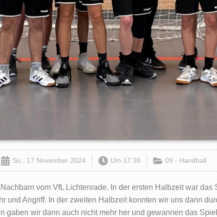
So., 17 November 2024
Um
17:38
09 - Handball
 Nachbarn vom VfL Lichtenrade. In der ersten Halbzeit war das 
 und Angriff. In der zweiten Halbzeit konnten wir uns dann du
n gaben wir dann auch nicht mehr her und gewannen das Spiel re