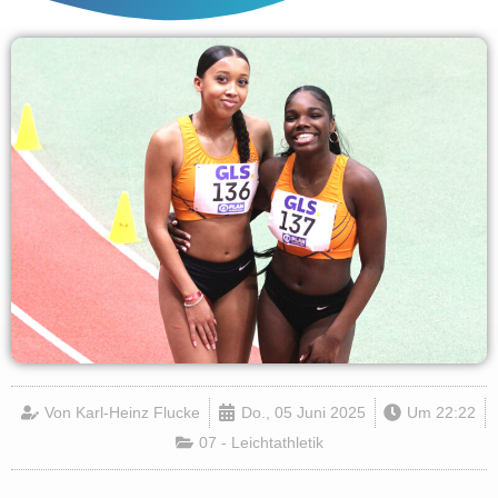
Von
Karl-Heinz Flucke
Do., 05 Juni 2025
Um
22:22
07 - Leichtathletik