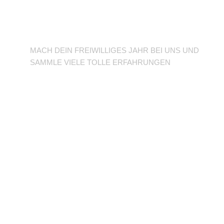
BFD/FSJ im TuSLi
MACH DEIN FREIWILLIGES JAHR BEI UNS UND
SAMMLE VIELE TOLLE ERFAHRUNGEN
Unterstütze den