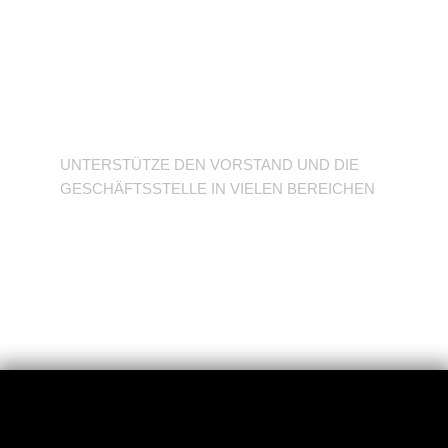
Unterstütze den
Verein
UNTERSTÜTZE DEN VORSTAND UND DIE
GESCHÄFTSSTELLE IN VIELEN BEREICHEN