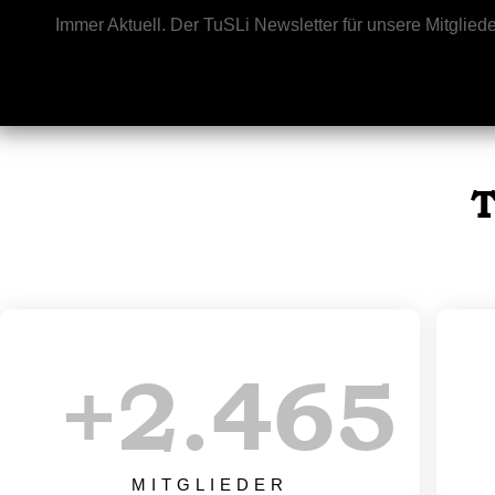
Immer Aktuell. Der TuSLi Newsletter für unsere Mitgliede
T
+
2.500
MITGLIEDER