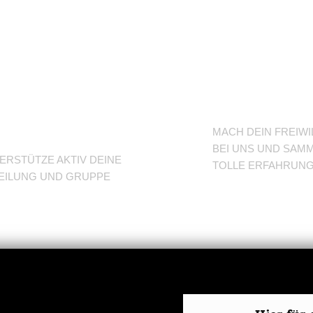
nterstütze
BFD/FS
eine
TuSLi
bteilung
MACH DEIN FREIWI
BEI UNS UND SAMM
ERSTÜTZE AKTIV DEINE
TOLLE ERFAHRUN
EILUNG UND GRUPPE