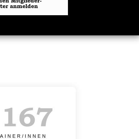
den Mitglieder-
tter anmelden
+
170
AINER/INNEN