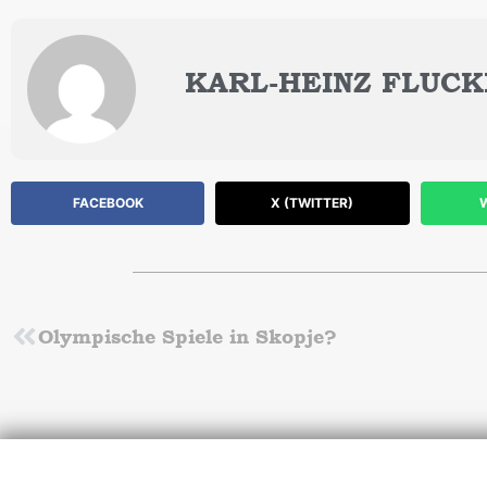
KARL-HEINZ FLUCK
FACEBOOK
X (TWITTER)
Zurück
Olympische Spiele in Skopje?