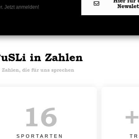
Hier für 
Newsle
r. Jetzt anmelden!
uSLi in Zahlen
Zahlen, die für uns sprechen
17
SPORTARTEN
TR