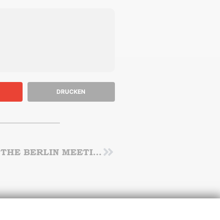
DRUCKEN
TOP Leistungen beim 1. Tag des 8. THE BERLIN MEETING
Nächster