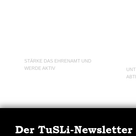
U
Werde
d
Trainer/in
A
STÄRKE DAS EHRENAMT UND
WERDE AKTIV
UNT
ABT
Der TuSLi-Newsletter