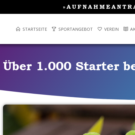
Inhalt
Zum
»AUFNAHMEANTR
springen
Inhalt
springen
STARTSEITE
SPORTANGEBOT
VEREIN
A
Über 1.000 Starter