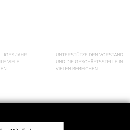
J im
Unterstütze
den Verein
LLIGES JAHR
UNTERSTÜTZE DEN VORSTAND
LE VIELE
UND DIE GESCHÄFTSSTELLE IN
GEN
VIELEN BEREICHEN