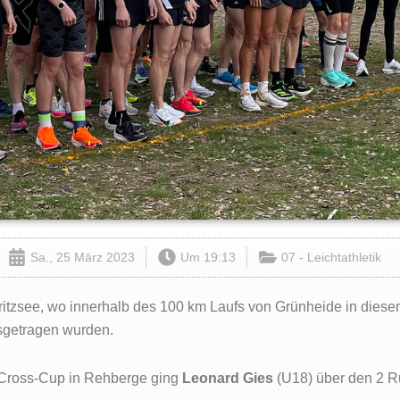
Sa., 25 März 2023
Um
19:13
07 - Leichtathletik
ritzsee, wo innerhalb des 100 km Laufs von Grünheide in diesem
sgetragen wurden.
 Cross-Cup in Rehberge ging
Leonard Gies
(U18) über den 2 R