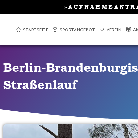
Inhalt
Zum
»AUFNAHMEANTR
springen
Inhalt
springen
STARTSEITE
SPORTANGEBOT
VEREIN
A
Berlin-Brandenburgi
Straßenlauf