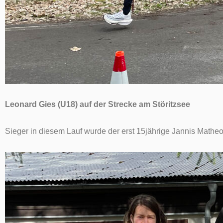
Leonard Gies (U18) auf der Strecke am Störitzsee
Sieger in diesem Lauf wurde der erst 15jährige Jannis Mathe