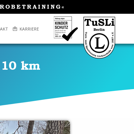
PROBETRAINING«
AKT
KARRIERE
m 10 km