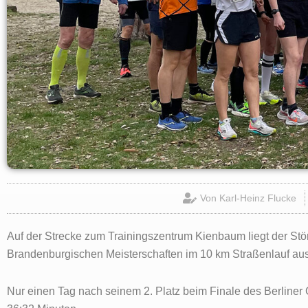
Von
Karl-Heinz Flucke
Auf der Strecke zum Trainingszentrum Kienbaum liegt der Stö
Brandenburgischen Meisterschaften im 10 km Straßenlauf au
Nur einen Tag nach seinem 2. Platz beim Finale des Berliner