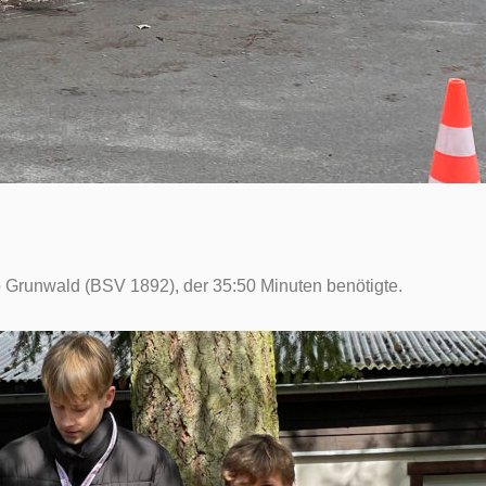
o Grunwald (BSV 1892), der 35:50 Minuten benötigte.