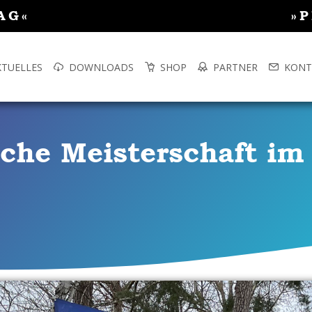
AG«
»
KTUELLES
DOWNLOADS
SHOP
PARTNER
KONT
sche Meisterschaft i