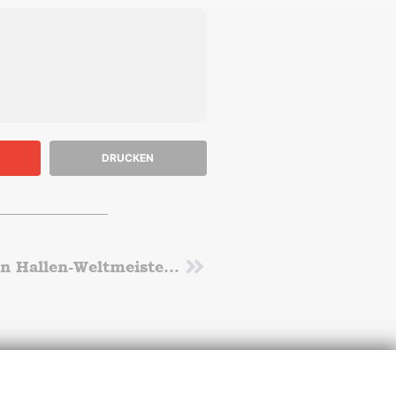
DRUCKEN
26.03.-01.04.2023 9. WMA Senioren Hallen-Weltmeisterschaften in Torun/Polen
Nächster