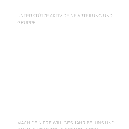
Abteilung
UNTERSTÜTZE AKTIV DEINE ABTEILUNG UND
GRUPPE
BFD/FSJ im TuSLi
MACH DEIN FREIWILLIGES JAHR BEI UNS UND