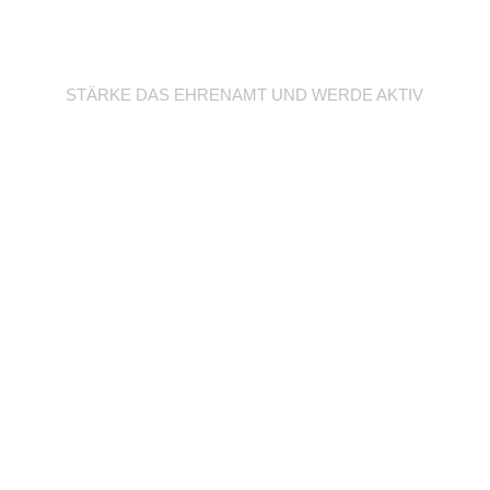
Werde Trainer/in
STÄRKE DAS EHRENAMT UND WERDE AKTIV
Unterstütze deine