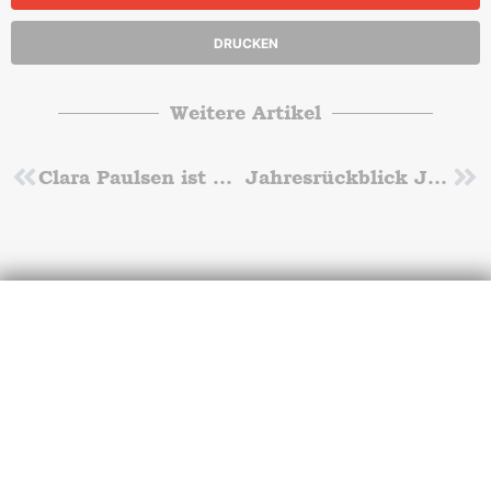
DRUCKEN
Weitere Artikel
Zurück
Clara Paulsen ist Berliner Meisterin U19 im Doppel
Jahresrückblick Jungenturnen
Nä