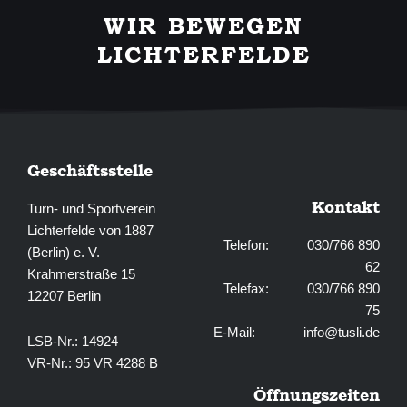
b
a
WIR BEWEGEN
o
g
o
r
LICHTERFELDE
k
a
-
m
f
Geschäftsstelle
Kontakt
Turn- und Sportverein
Lichterfelde von 1887
Telefon: 030/766 890
(Berlin) e. V.
62
Krahmerstraße 15
Telefax: 030/766 890
12207 Berlin
75
E-Mail:
info@tusli.de
LSB-Nr.: 14924
VR-Nr.: 95 VR 4288 B
Öffnungszeiten