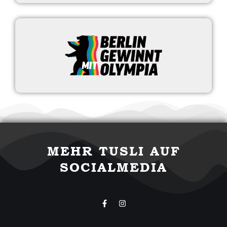
MEHR TUSLI AUF
SOCIALMEDIA
F
I
a
n
c
s
e
t