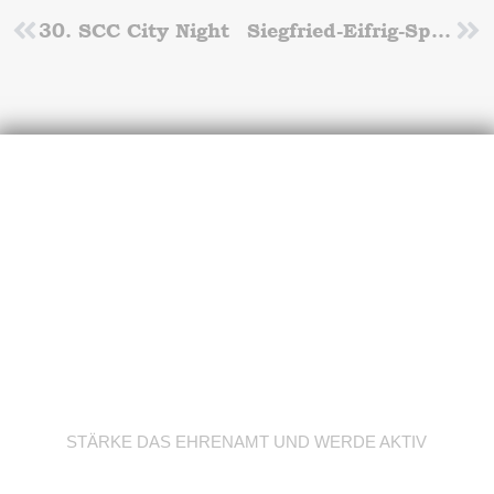
Zurück
30. SCC City Night
Siegfried-Eifrig-Sportfest beim SCC Berlin
Nä
Werde Trainer/in
STÄRKE DAS EHRENAMT UND WERDE AKTIV