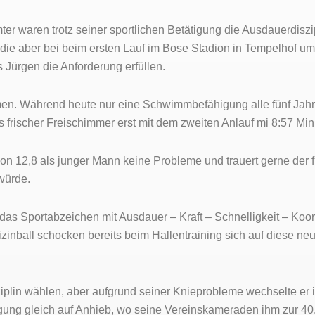
er waren trotz seiner sportlichen Betätigung die Ausdauerdiszi
, die aber bei beim ersten Lauf im Bose Stadion in Tempelhof u
 Jürgen die Anforderung erfüllen.
en. Während heute nur eine Schwimmbefähigung alle fünf Jahr
frischer Freischimmer erst mit dem zweiten Anlauf mi 8:57 Min
von 12,8 als junger Mann keine Probleme und trauert gerne der f
würde.
as Sportabzeichen mit Ausdauer – Kraft – Schnelligkeit – Koo
zinball schocken bereits beim Hallentraining sich auf diese ne
sziplin wählen, aber aufgrund seiner Knieprobleme wechselte e
ngung gleich auf Anhieb, wo seine Vereinskameraden ihm zur 4