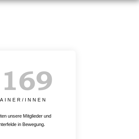
+
170
AINER/INNEN
lten unsere Mitglieder und
hterfelde in Bewegung.