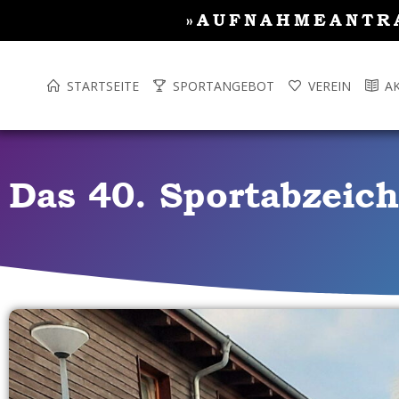
Inhalt
Zum
»AUFNAHMEANTR
springen
Inhalt
springen
STARTSEITE
SPORTANGEBOT
VEREIN
A
Das 40. Sportabzeic