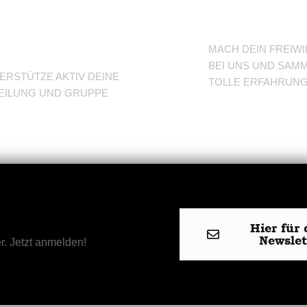
eine
TuSLi
bteilung
MACH DEIN FREIWI
BEI UNS UND SAMM
ERSTÜTZE AKTIV DEINE
TOLLE ERFAHRUN
EILUNG UND GRUPPE
Hier für 
Newsle
r. Jetzt anmelden!