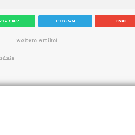
WHATSAPP
TELEGRAM
EMAIL
Weitere Artikel
ndnis
nterstütze
BFD/FS