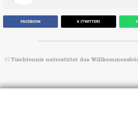
FACEBOOK
X (TWITTER)
Zurück
Tischtennis unterstützt das Willkommensbü
U
Werde