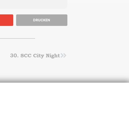
DRUCKEN
30. SCC City Night
Nächster
J im
Unterstütze