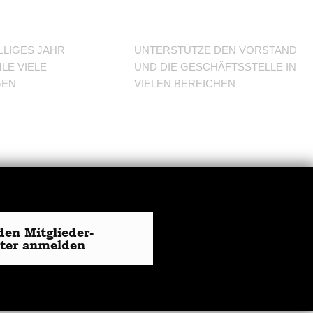
den Verein
LLIGES JAHR
UNTERSTÜTZE DEN VORSTAND
LE VIELE
UND DIE GESCHÄFTSSTELLE IN
GEN
VIELEN BEREICHEN
den Mitglieder-
tter anmelden