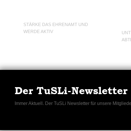
d
Trainer/in
A
STÄRKE DAS EHRENAMT UND
WERDE AKTIV
UNT
ABT
Der TuSLi-Newsletter
Immer Aktuell. Der TuSLi Newsletter für unsere Mitgliede