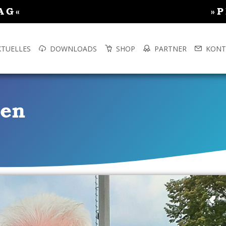
AG«
»
KTUELLES
DOWNLOADS
SHOP
PARTNER
KONT
hen