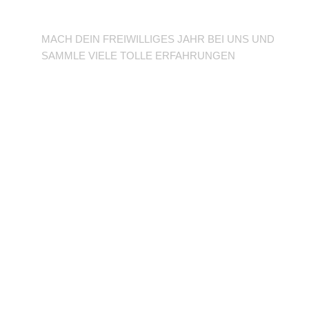
BFD/FSJ im TuSLi
MACH DEIN FREIWILLIGES JAHR BEI UNS UND
SAMMLE VIELE TOLLE ERFAHRUNGEN
Unterstütze den
Verein