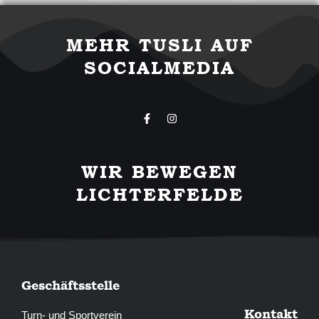
MEHR TUSLI AUF
SOCIALMEDIA
F
I
a
n
c
s
e
t
b
a
WIR BEWEGEN
o
g
o
r
LICHTERFELDE
k
a
-
m
f
Geschäftsstelle
Kontakt
Turn- und Sportverein