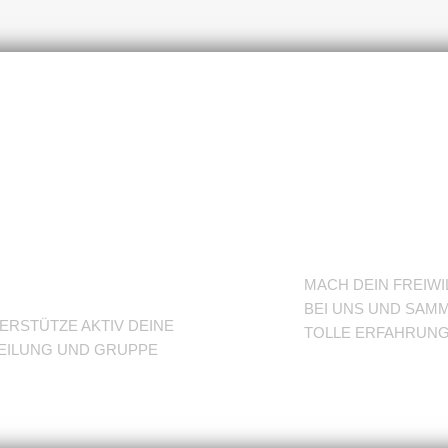
nterstütze
BFD/FS
eine
TuSLi
bteilung
MACH DEIN FREIWI
BEI UNS UND SAMM
ERSTÜTZE AKTIV DEINE
TOLLE ERFAHRUN
EILUNG UND GRUPPE