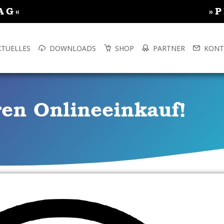
AG«
»
KTUELLES
DOWNLOADS
SHOP
PARTNER
KONT
ren Onlineeinkauf!