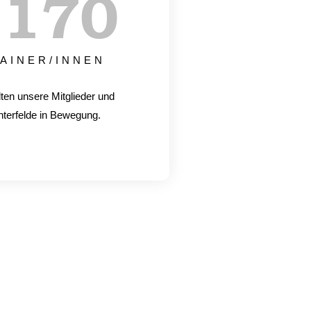
+
170
AINER/INNEN
lten unsere Mitglieder und
hterfelde in Bewegung.