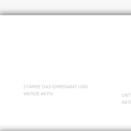
U
Werde
d
Trainer/in
A
STÄRKE DAS EHRENAMT UND
WERDE AKTIV
UNT
ABT