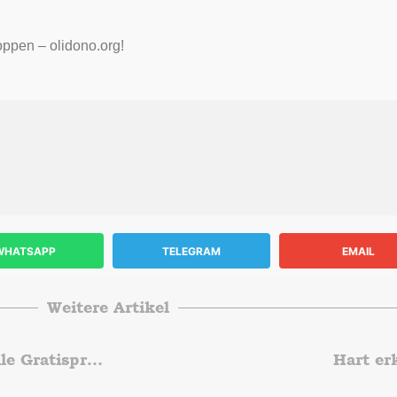
ppen – olidono.org!
WHATSAPP
TELEGRAM
EMAIL
Weitere Artikel
„Scheine für Vereine“ ist wieder da! Jetzt tolle Gratisprämien für unser Vereinszentrum sichern!
Hart er