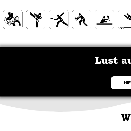
Lust a
HIE
W