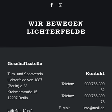
F
I
a
n
c
s
e
t
b
a
WIR BEWEGEN
o
g
o
r
LICHTERFELDE
k
a
-
m
f
Geschäftsstelle
Kontakt
Turn- und Sportverein
Lichterfelde von 1887
Telefon: 030/766 890
(Berlin) e. V.
62
Krahmerstraße 15
Telefax: 030/766 890
12207 Berlin
75
E-Mail:
info@tusli.de
LSB-Nr.: 14924