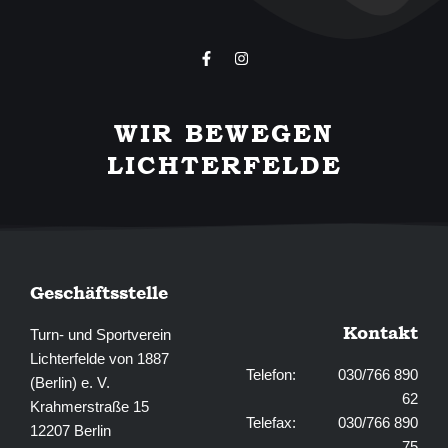
F
I
a
n
c
s
e
t
b
a
WIR BEWEGEN
o
g
o
r
LICHTERFELDE
k
a
-
m
f
Geschäftsstelle
Kontakt
Turn- und Sportverein
Lichterfelde von 1887
Telefon: 030/766 890
(Berlin) e. V.
62
Krahmerstraße 15
Telefax: 030/766 890
12207 Berlin
75