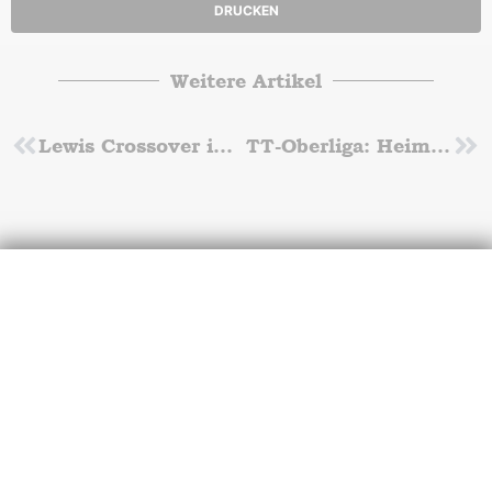
DRUCKEN
Weitere Artikel
Zurück
Lewis Crossover in Illinois
TT-Oberliga: Heimspiel-Serie im Oktober
Nä