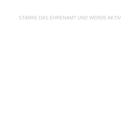
Werde Trainer/in
STÄRKE DAS EHRENAMT UND WERDE AKTIV
Unterstütze deine
Abteilung