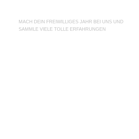
BFD/FSJ im TuSLi
MACH DEIN FREIWILLIGES JAHR BEI UNS UND
SAMMLE VIELE TOLLE ERFAHRUNGEN
Unterstütze den