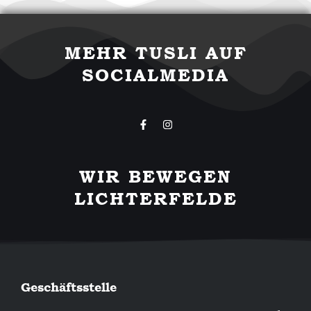
MEHR TUSLI AUF
SOCIALMEDIA
F
I
a
n
c
s
e
t
b
a
WIR BEWEGEN
o
g
o
r
LICHTERFELDE
k
a
-
m
f
Geschäftsstelle