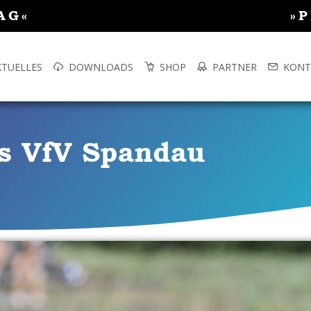
AG«
»
KTUELLES
DOWNLOADS
SHOP
PARTNER
KONT
es VfV Spandau