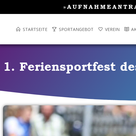
Inhalt
Zum
»AUFNAHMEANTR
springen
Inhalt
springen
STARTSEITE
SPORTANGEBOT
VEREIN
A
1. Feriensportfest d