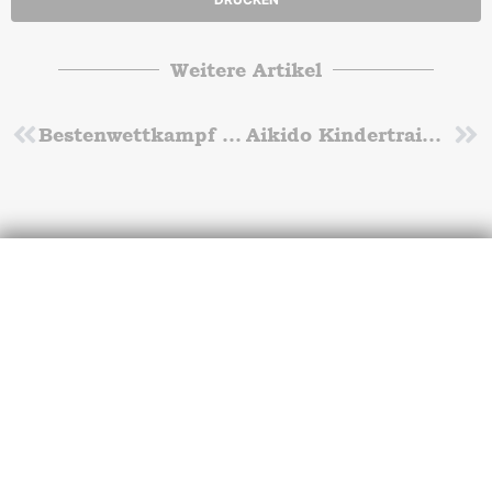
Weitere Artikel
Zurück
Bestenwettkampf 2019 der Turner
Aikido Kindertraining
Nä