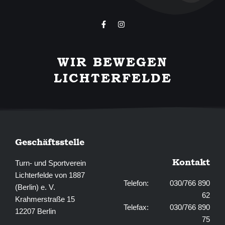
F
I
a
n
c
s
e
t
b
a
WIR BEWEGEN
o
g
o
r
LICHTERFELDE
k
a
-
m
f
Geschäftsstelle
Kontakt
Turn- und Sportverein
Lichterfelde von 1887
Telefon: 030/766 890
(Berlin) e. V.
62
Krahmerstraße 15
Telefax: 030/766 890
12207 Berlin
75