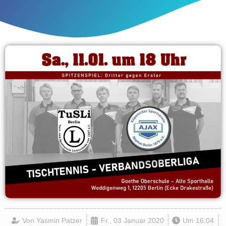
Von
Yasmin Patzer
Fr., 03 Januar 2020
Um
16:04