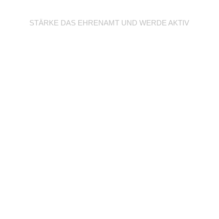
Werde Trainer/in
STÄRKE DAS EHRENAMT UND WERDE AKTIV
Unterstütze deine
Abteilung