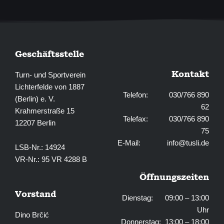
f
Geschäftsstelle
Kontakt
Turn- und Sportverein
Lichterfelde von 1887
Telefon: 030/766 890
(Berlin) e. V.
62
Krahmerstraße 15
Telefax: 030/766 890
12207 Berlin
75
E-Mail:
info@tusli.de
LSB-Nr.: 14924
VR-Nr.: 95 VR 4288 B
Öffnungszeiten
Vorstand
Dienstag: 09:00 – 13:00
Uhr
Dino Brčić
Donnerstag: 13:00 – 18:00