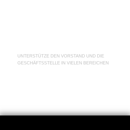
Unterstütze den
Verein
UNTERSTÜTZE DEN VORSTAND UND DIE
GESCHÄFTSSTELLE IN VIELEN BEREICHEN