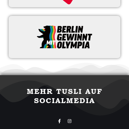
MEHR TUSLI AUF
SOCIALMEDIA
F
I
a
n
c
s