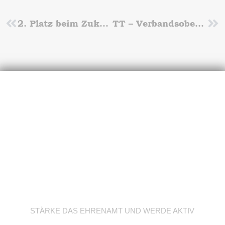
Zurück
2. Platz beim Zukunftspreis des Berliner Sports 2019
TT – Verbandsoberliga Heimspiele am 15.+17. November
Nä
Werde Trainer/in
STÄRKE DAS EHRENAMT UND WERDE AKTIV