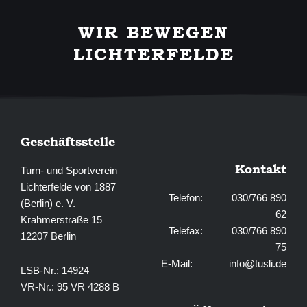
e
t
b
a
WIR BEWEGEN
o
g
o
r
LICHTERFELDE
k
a
-
m
f
Geschäftsstelle
Kontakt
Turn- und Sportverein
Lichterfelde von 1887
Telefon: 030/766 890
(Berlin) e. V.
62
Krahmerstraße 15
Telefax: 030/766 890
12207 Berlin
75
E-Mail:
info@tusli.de
LSB-Nr.: 14924
VR-Nr.: 95 VR 4288 B