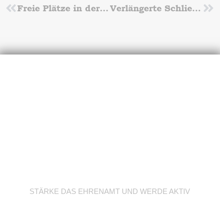
Zurück
Freie Plätze in der Spiel-Sport-Spaß-Gruppe zum neuen Schuljahr!
Verlängerte Schließzeiten der Schwimmhallen
Nä
Werde Trainer/in
STÄRKE DAS EHRENAMT UND WERDE AKTIV