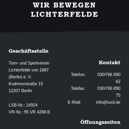
WIR BEWEGEN
o
g
o
r
LICHTERFELDE
k
a
-
m
f
Geschäftsstelle
Kontakt
Turn- und Sportverein
Lichterfelde von 1887
Telefon: 030/766 890
(Berlin) e. V.
62
Krahmerstraße 15
Telefax: 030/766 890
12207 Berlin
75
E-Mail:
info@tusli.de
LSB-Nr.: 14924
VR-Nr.: 95 VR 4288 B
Öffnungszeiten