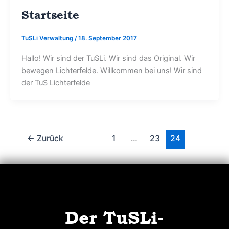
Startseite
TuSLi Verwaltung
/
18. September 2017
Hallo! Wir sind der TuSLi. Wir sind das Original. Wir
bewegen Lichterfelde. Willkommen bei uns! Wir sind
der TuS Lichterfelde
←
Zurück
1
…
23
24
Der TuSLi-