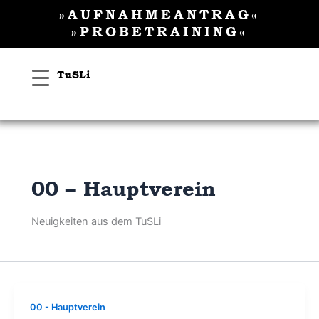
Inhalt
Zum
»AUFNAHMEANTRAG«
springen
Inhalt
»PROBETRAINING«
springen
TuSLi
00 – Hauptverein
Neuigkeiten aus dem TuSLi
00 - Hauptverein