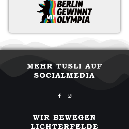
MEHR TUSLI AUF
SOCIALMEDIA
F
I
a
n
c
s
e
t
b
a
WIR BEWEGEN
o
g
o
r
LICHTERFELDE
k
a