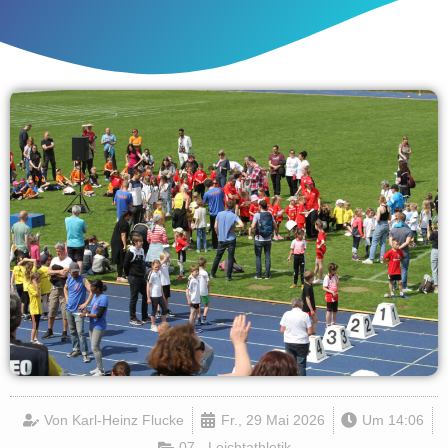
Von
Karl-Heinz Flucke
Fr., 29 Mai 2026
Um
14:06
07 - Leichtathletik