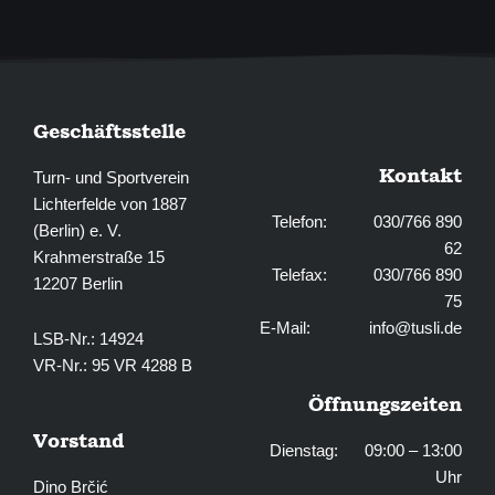
-
m
f
Geschäftsstelle
Kontakt
Turn- und Sportverein
Lichterfelde von 1887
Telefon: 030/766 890
(Berlin) e. V.
62
Krahmerstraße 15
Telefax: 030/766 890
12207 Berlin
75
E-Mail:
info@tusli.de
LSB-Nr.: 14924
VR-Nr.: 95 VR 4288 B
Öffnungszeiten
Vorstand
Dienstag: 09:00 – 13:00
Uhr
Dino Brčić