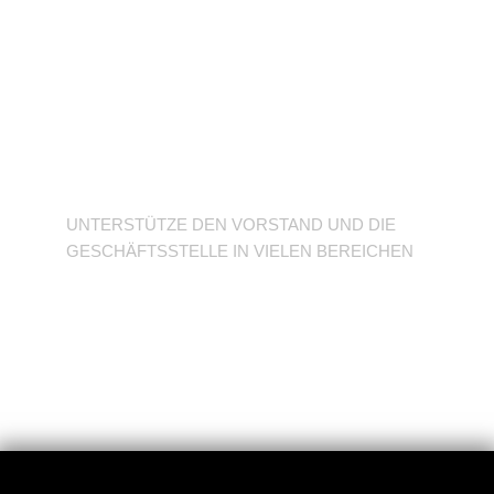
Unterstütze den
Verein
UNTERSTÜTZE DEN VORSTAND UND DIE
GESCHÄFTSSTELLE IN VIELEN BEREICHEN