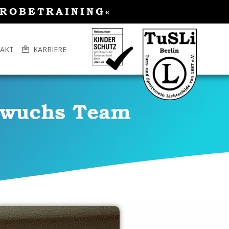
PROBETRAINING«
AKT
KARRIERE
hwuchs Team