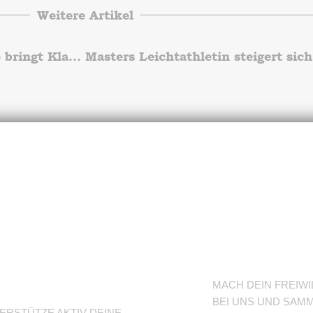
Weitere Artikel
3. Lauf der 41. Luckenwalder Crosslauf-Serie bringt Klarheit
nterstütze
BFD/FS
eine
TuSLi
bteilung
MACH DEIN FREIWI
BEI UNS UND SAMM
ERSTÜTZE AKTIV DEINE