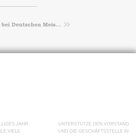
Masters Leichtathletin steigert sich bei Deutschen Meisterschaften in Düsseldorf
Nächster
J im
Unterstütze
den Verein
LLIGES JAHR
UNTERSTÜTZE DEN VORSTAND
LE VIELE
UND DIE GESCHÄFTSSTELLE IN