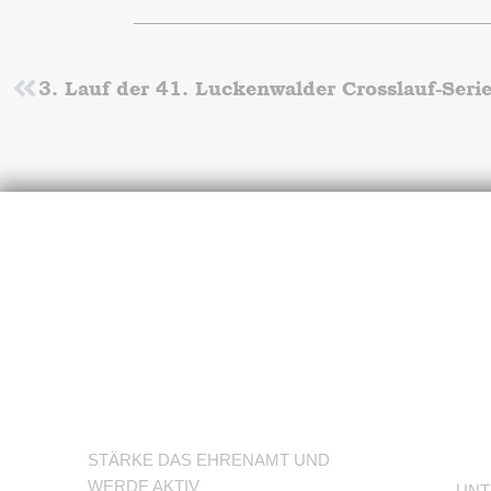
Zurück
U
Werde
d
Trainer/in
A
STÄRKE DAS EHRENAMT UND
WERDE AKTIV
UNT