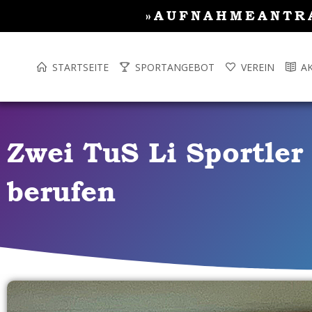
Inhalt
Zum
»AUFNAHMEANTR
springen
Inhalt
springen
STARTSEITE
SPORTANGEBOT
VEREIN
A
Zwei TuS Li Sportl
berufen