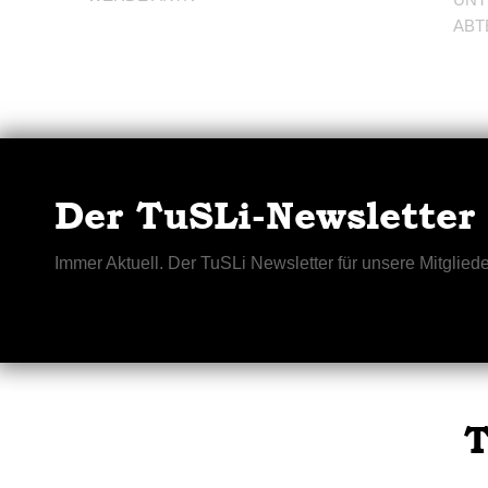
ABT
Der TuSLi-Newsletter
Immer Aktuell. Der TuSLi Newsletter für unsere Mitgliede
T