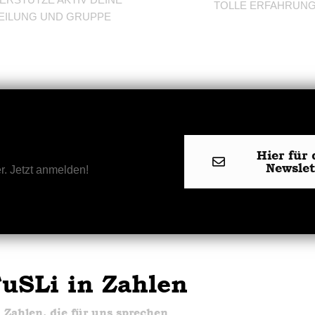
TOLLE ERFAHRUN
EILUNG UND GRUPPE
Hier für 
Newsle
r. Jetzt anmelden!
uSLi in Zahlen
Zahlen, die für uns sprechen