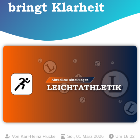
bringt Klarheit
Von
Karl-Heinz Flucke
So., 01 März 2026
Um
16:02