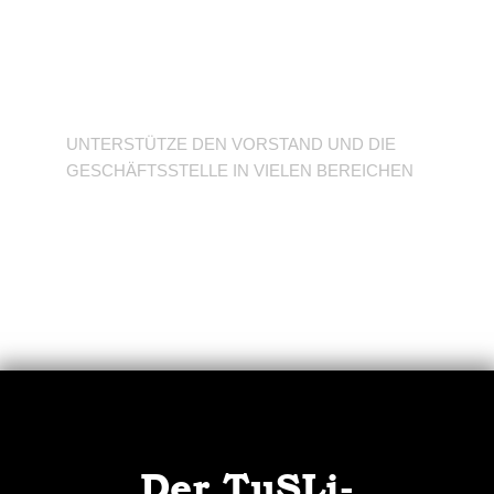
Unterstütze den
Verein
UNTERSTÜTZE DEN VORSTAND UND DIE
GESCHÄFTSSTELLE IN VIELEN BEREICHEN
Der TuSLi-