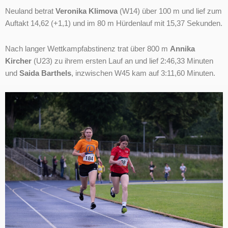
Neuland betrat
Veronika Klimova
(W14) über 100 m und lief zum
Auftakt 14,62 (+1,1) und im 80 m Hürdenlauf mit 15,37 Sekunden.
Nach langer Wettkampfabstinenz trat über 800 m
Annika
Kircher
(U23) zu ihrem ersten Lauf an und lief 2:46,33 Minuten
und
Saida Barthels
, inzwischen W45 kam auf 3:11,60 Minuten.