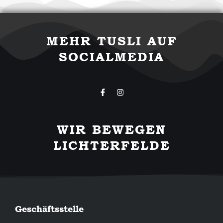
MEHR TUSLI AUF
SOCIALMEDIA
F
I
a
n
c
s
e
t
b
a
WIR BEWEGEN
o
g
o
r
LICHTERFELDE
k
a
-
m
f
Geschäftsstelle