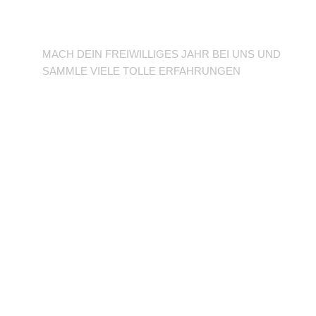
BFD/FSJ im TuSLi
MACH DEIN FREIWILLIGES JAHR BEI UNS UND
SAMMLE VIELE TOLLE ERFAHRUNGEN
Unterstütze den