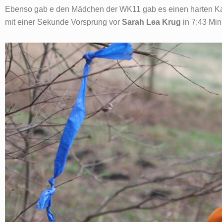
Ebenso gab e den Mädchen der WK11 gab es einen harten Kam
mit einer Sekunde Vorsprung vor
Sarah Lea Krug
in 7:43 Min