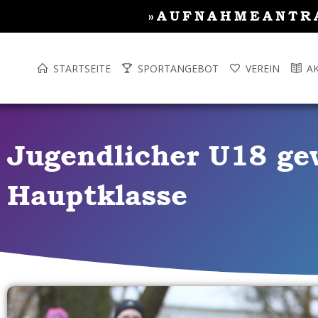
Inhalt
Zum
»AUFNAHMEANTR
springen
Inhalt
springen
STARTSEITE
SPORTANGEBOT
VEREIN
A
Jugendlicher U18 ge
Hauptklasse