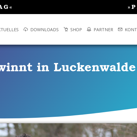
AG«
»
KTUELLES
DOWNLOADS
SHOP
PARTNER
KONT
winnt in Luckenwalde