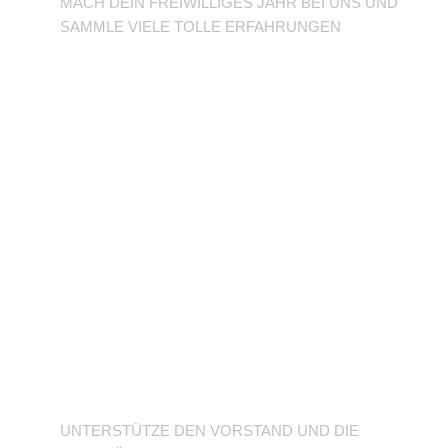
MACH DEIN FREIWILLIGES JAHR BEI UNS UND
SAMMLE VIELE TOLLE ERFAHRUNGEN
Unterstütze den
Verein
UNTERSTÜTZE DEN VORSTAND UND DIE