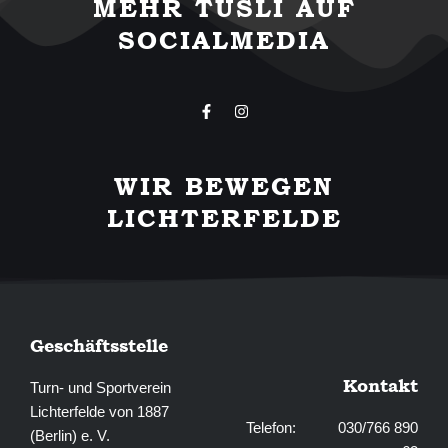
MEHR TUSLI AUF
SOCIALMEDIA
F
I
a
n
c
s
e
t
b
a
WIR BEWEGEN
o
g
o
r
LICHTERFELDE
k
a
-
m
f
Geschäftsstelle
Kontakt
Turn- und Sportverein
Lichterfelde von 1887
Telefon: 030/766 890
(Berlin) e. V.