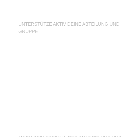
Abteilung
UNTERSTÜTZE AKTIV DEINE ABTEILUNG UND
GRUPPE
BFD/FSJ im TuSLi