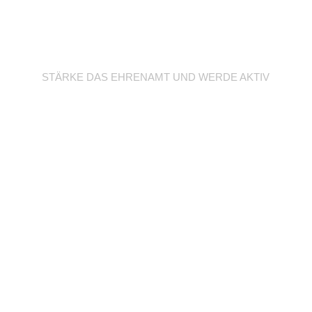
Werde Trainer/in
STÄRKE DAS EHRENAMT UND WERDE AKTIV
Unterstütze deine