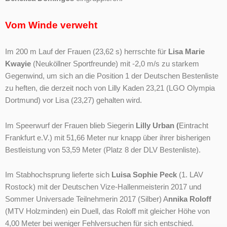
Vom Winde verweht
Im 200 m Lauf der Frauen (23,62 s) herrschte für
Lisa Marie
Kwayie
(Neuköllner Sportfreunde) mit -2,0 m/s zu starkem
Gegenwind, um sich an die Position 1 der Deutschen Bestenliste
zu heften, die derzeit noch von Lilly Kaden 23,21 (LGO Olympia
Dortmund) vor Lisa (23,27) gehalten wird.
Im Speerwurf der Frauen blieb Siegerin
Lilly Urban (
Eintracht
Frankfurt e.V.) mit 51,66 Meter nur knapp über ihrer bisherigen
Bestleistung von 53,59 Meter (Platz 8 der DLV Bestenliste).
Im Stabhochsprung lieferte sich
Luisa Sophie Peck
(1. LAV
Rostock) mit der Deutschen Vize-Hallenmeisterin 2017 und
Sommer Universade Teilnehmerin 2017 (Silber) A
nnika Roloff
(MTV Holzminden) ein Duell, das Roloff mit gleicher Höhe von
4,00 Meter bei weniger Fehlversuchen für sich entschied.