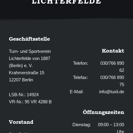
LICHTERFELDE
-
m
f
Geschäftsstelle
Kontakt
Turn- und Sportverein
Lichterfelde von 1887
Telefon: 030/766 890
(Berlin) e. V.
62
Krahmerstraße 15
Telefax: 030/766 890
12207 Berlin
75
E-Mail:
info@tusli.de
LSB-Nr.: 14924
VR-Nr.: 95 VR 4288 B
Öffnungszeiten
Vorstand
Dienstag: 09:00 – 13:00
Uhr