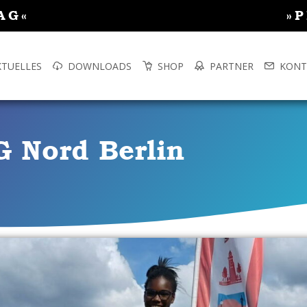
AG«
»
KTUELLES
DOWNLOADS
SHOP
PARTNER
KONT
G Nord Berlin