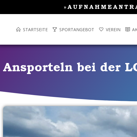
Inhalt
Zum
»AUFNAHMEANTR
springen
Inhalt
springen
STARTSEITE
SPORTANGEBOT
VEREIN
A
Ansporteln bei der L