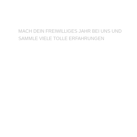
BFD/FSJ im TuSLi
MACH DEIN FREIWILLIGES JAHR BEI UNS UND
SAMMLE VIELE TOLLE ERFAHRUNGEN
Unterstütze den