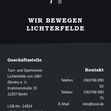
F
I
a
n
c
s
e
t
b
a
WIR BEWEGEN
o
g
o
r
LICHTERFELDE
k
a
-
m
f
Geschäftsstelle
Kontakt
Turn- und Sportverein
Lichterfelde von 1887
Telefon: 030/766 890
(Berlin) e. V.
62
Krahmerstraße 15
Telefax: 030/766 890
12207 Berlin
75
E-Mail:
info@tusli.de
LSB-Nr.: 14924