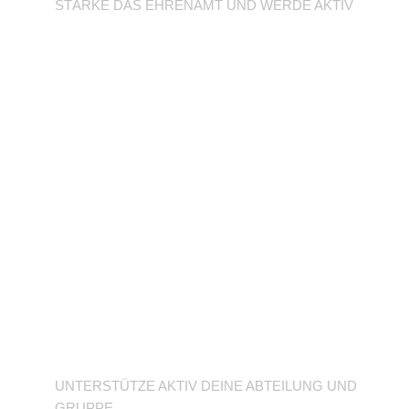
STÄRKE DAS EHRENAMT UND WERDE AKTIV
Unterstütze deine
Abteilung
UNTERSTÜTZE AKTIV DEINE ABTEILUNG UND
GRUPPE