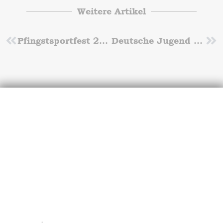
Weitere Artikel
Zurück
Pfingstsportfest 2022 findet statt
Deutsche Jugend Hallenmeisterschaften in Sindelfingen
Nä
Werde Trainer/in